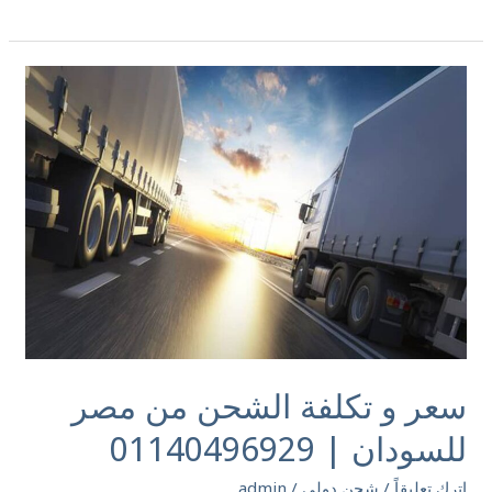
سعر
و
تكلفة
الشحن
من
مصر
للسودان
|
01140496929
سعر و تكلفة الشحن من مصر
للسودان | 01140496929
اترك تعليقاً
/
شحن دولي
/
admin