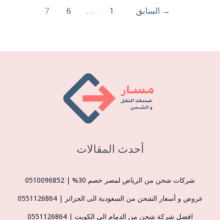
→
السابق
1
…
6
7
أحدث المقالات
شركات شحن من الرياض لمصر خصم 30% | 0510096852
عروض و أسعار الشحن من السعودية الى الجزائر | 0551126864
افضل شركة شحن من الدمام الى الكويت | 0551126864