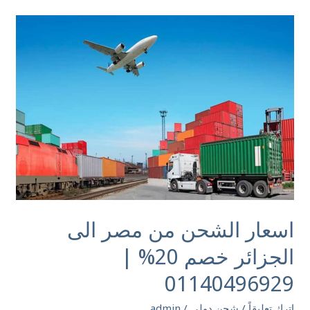
اسعار
الشحن
من
مصر
الى
الجزائر
خصم
20%
|
01140496929
اسعار الشحن من مصر الى
الجزائر خصم 20% |
01140496929
اترك تعليقاً
/
شحن دولي
/
admin