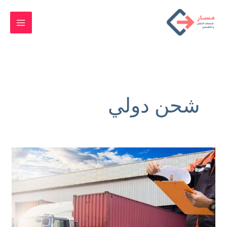
خطي
لى
لمحتوى
شحن دولي
عروض
و
اسعار
الشحن
من
مصر